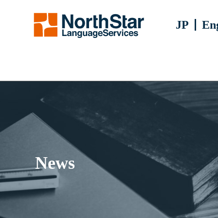
JP
Eng
News